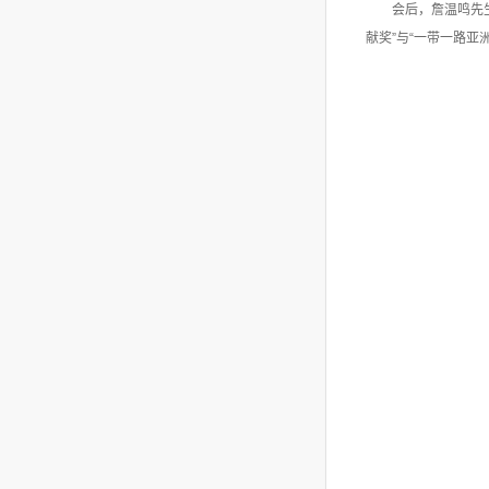
会后，詹温鸣先
献奖”与“一带一路亚