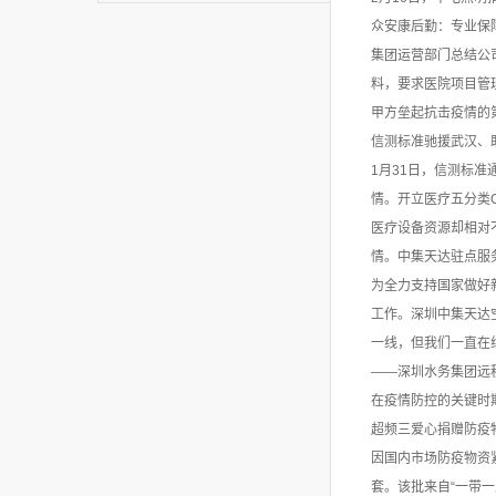
众安康后勤：专业保
集团运营部门总结公
料，要求医院项目管
甲方垒起抗击疫情的
信测标准驰援武汉、
1月31日，信测标
情。开立医疗五分类
医疗设备资源却相对
情。中集天达驻点服
为全力支持国家做好
工作。深圳中集天达
一线，但我们一直在
——深圳水务集团远程
在疫情防控的关键时
超频三爱心捐赠防疫
因国内市场防疫物资
套。该批来自“一带