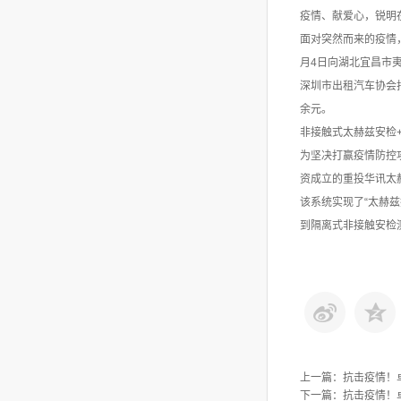
疫情、献爱心，锐明
面对突然而来的疫情
月4日向湖北宜昌市
深圳市出租汽车协会捐
余元。
非接触式太赫兹安检
为坚决打赢疫情防控
资成立的重投华讯太
该系统实现了“太赫
到隔离式非接触安检
上一篇：
抗击疫情！
下一篇：
抗击疫情！