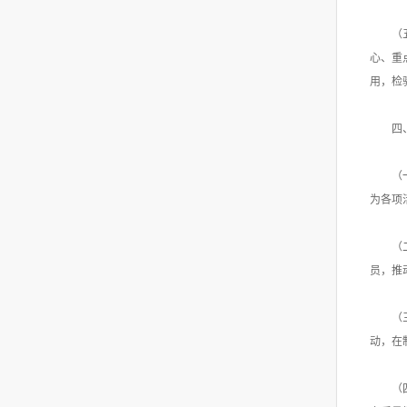
（
心、重
用，检
四
（
为各项
（
员，推
（
动，在
（