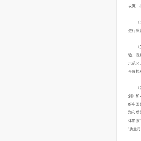
攻克一
（
进行质
（
验，激
示范区
开展检
（
划》和
好中国
题和质
体加强
“质量