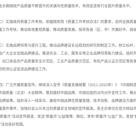
批长期困绕产品质量不断提升的关键共性质量技术，有效促进各行业提升质量水平。
二）实施政府质量工作考核。依据国务院《质量工作考核办法》的要求，会同全国质
量工作考核，推动各地重视质量，推动质量发展。指导各省（区、市）开展好市、县
三）实施品牌培育与提升工程。推动品牌建设长远规划的研究和制定工作。树立标杆
励广大企业加强品牌建设。推进农业、工业、服务业等企业品牌培育能力建设。组织
、出口食品农产品质量安全示范区、工业产品质量示范区、有机产品认证示范区等各
验检测认证促进品牌建设工作。
四）广泛开展质量宣传。继续深入宣传《质量发展纲要（2011-2020年）》《中国制造
中国质量（北京）大会精神。策划做好中国品牌、中国创造的对内对外宣传工作，推
品牌故事。组织深入一线采访，展现中国品牌在质量管理、技术创新、品牌建设方面的
量案件事件，加强社会公众关注的质量安全领域的宣传报道。各主办单位在官方网站开
“质量月”活动宣传报道，发送“质量月”公益微博、微信，发布“质量月”公益广告。发放“
月”活动良好氛围。