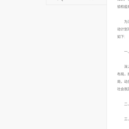
验检疫
为
动计划
如下:
一
深
布局，
局，动
社会氛
二
三