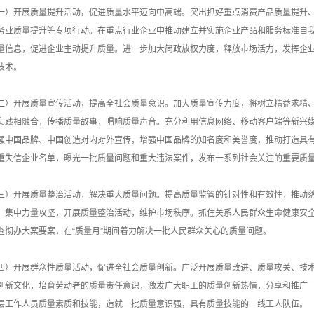
一）开展质量提升活动，促进质量水平迈向中高端。突出抓好重点消费产品质量提升
务业质量提升等专项行动。在重点行业企业中推动建立并实施企业产品和服务标准自
量信息，促进企业主动提升质量。进一步加大简政放权力度，释放市场活力，发挥企
技术。
二）开展质量宣传活动，提高全社会质量意识。加大质量宣传力度，将树立精益求精
实践相融合，传播质量故事，唱响质量声音。充分利用信息网络、移动客户端等新兴媒
强中国品牌、中国创造对内对外宣传，增强中国品牌的知名度和美誉度，推动打造具
重失信企业名单，曝光一批质量问题和重大违法案件，发布一系列社会关注的重要质
三）开展质量整治活动，解决重大质量问题。提高质量监管的针对性和有效性，推动
，集中力量攻坚，开展质量整治活动，维护市场秩序。抓住关系人民群众生命健康安
查彻办大案要案，在“质量月”期间着力解决一批人民群众关心的质量问题。
四）开展群众性质量活动，促进全社会质量创新。广泛开展质量改进、质量攻关、技
创新文化，培育劳动者的质量责任意识，激发广大职工的质量创新热情，分享和推广
层工作人员质量素质和技能，造就一批质量意识强，具有质量技能的一线工人队伍。