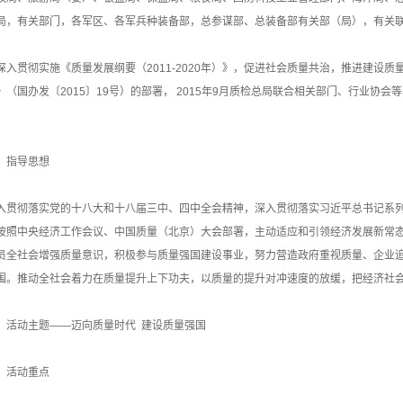
局，有关部门，各军区、各军兵种装备部，总参谋部、总装备部有关部（局），有关
深入贯彻实施《质量发展纲要（2011-2020年）》，促进社会质量共治，推进建设质
》（国办发〔2015〕19号）的部署， 2015年9月质检总局联合相关部门、行业协会
、指导思想
入贯彻落实党的十八大和十八届三中、四中全会精神，深入贯彻落实习近平总书记系列
按照中央经济工作会议、中国质量（北京）大会部署，主动适应和引领经济发展新常态
员全社会增强质量意识，积极参与质量强国建设事业，努力营造政府重视质量、企业
围。推动全社会着力在质量提升上下功夫，以质量的提升对冲速度的放缓，把经济社会
、活动主题——迈向质量时代 建设质量强国
、活动重点