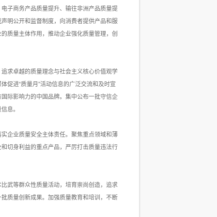
、电子商务产品质量提升、输往非洲产品质量提
我声明公开和监督制度，向消费者提供产品和服
业的质量主体作用，推动企业强化质量管理，创
、追求卓越的质量理念与社会主义核心价值观学
体促进“质量月”活动信息的广泛交流和及时宣
有国际影响力的中国品牌。集中公布一批守信企
量信息。
落实企业质量安全主体责任。聚焦重点领域和薄
全和切身利益的重点产品，严厉打击质量违法行
术比武等群众性质量活动，培育崇尚创造，追求
一批质量创新成果。加强质量教育和培训，不断