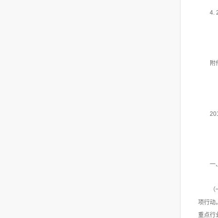
4
附
2
一
（
项行动
重点行