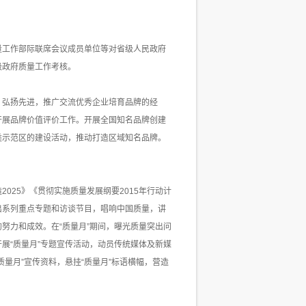
量工作部际联席会议成员单位等对省级人民政府
级政府质量工作考核。
，弘扬先进，推广交流优秀企业培育品牌的经
开展品牌价值评价工作。开展全国知名品牌创建
类示范区的建设活动，推动打造区域知名品牌。
2025》《贯彻实施质量发展纲要2015年行动计
出系列重点专题和访谈节目，唱响中国质量，讲
努力和成效。在“质量月”期间，曝光质量突出问
展“质量月”专题宣传活动，动员传统媒体及新媒
质量月”宣传资料，悬挂“质量月”标语横幅，营造