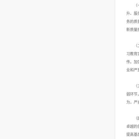
（
升、服
务的质
新质量
（
习教育
传。加
业和严
（
弱环节
为，严
（
卓越的
提高基