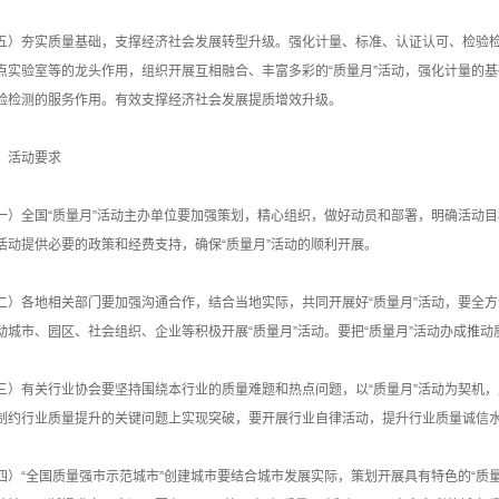
五）夯实质量基础，支撑经济社会发展转型升级。强化计量、标准、认证认可、检验
点实验室等的龙头作用，组织开展互相融合、丰富多彩的“质量月”活动，强化计量的
验检测的服务作用。有效支撑经济社会发展提质增效升级。
、活动要求
一）全国“质量月”活动主办单位要加强策划，精心组织，做好动员和部署，明确活动
活动提供必要的政策和经费支持，确保“质量月”活动的顺利开展。
二）各地相关部门要加强沟通合作，结合当地实际，共同开展好“质量月”活动，要全方
动城市、园区、社会组织、企业等积极开展“质量月”活动。要把“质量月”活动办成推
三）有关行业协会要坚持围绕本行业的质量难题和热点问题，以“质量月”活动为契机
制约行业质量提升的关键问题上实现突破，要开展行业自律活动，提升行业质量诚信
四）“全国质量强市示范城市”创建城市要结合城市发展实际，策划开展具有特色的“质