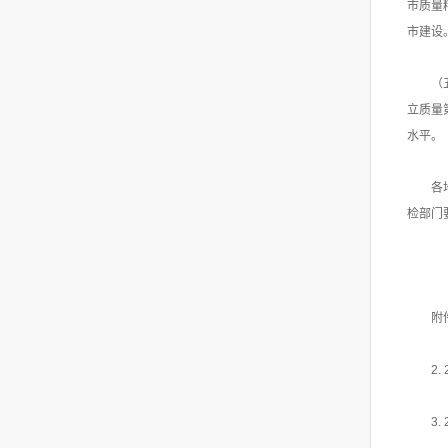
市质量
市建设
（
立质量
水平。
各
检部门
附
2
3