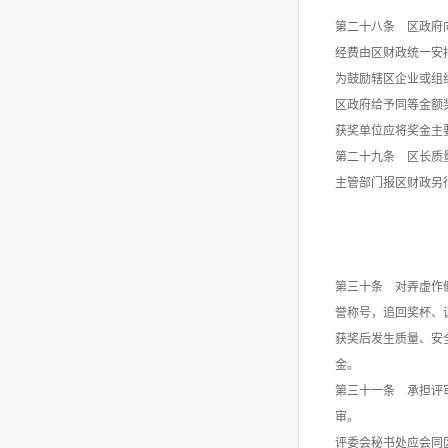
第二十八条 区政府向
经费由区财政统一安
为鼓励辖区企业或组
区政府给予同等金额
获奖单位应将奖金主
第二十九条 区长质
主管部门报区财政另
第三十条 对弄虚作
誉称号，追回奖杯、
获奖后发生质量、安
金。
第三十一条 承担评
审。
评委会秘书处应会同