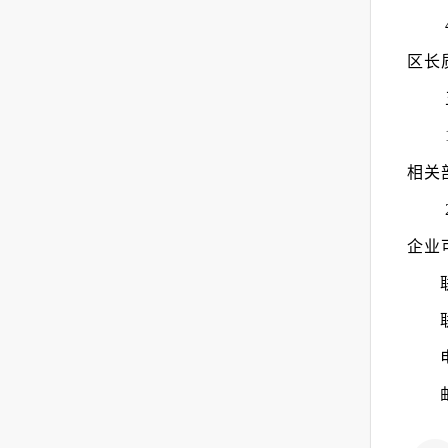
区长
相关
企业
电
邮