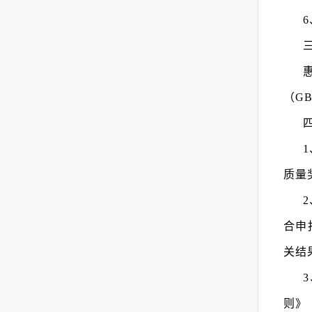
（GB
质量
合申
关结
则》