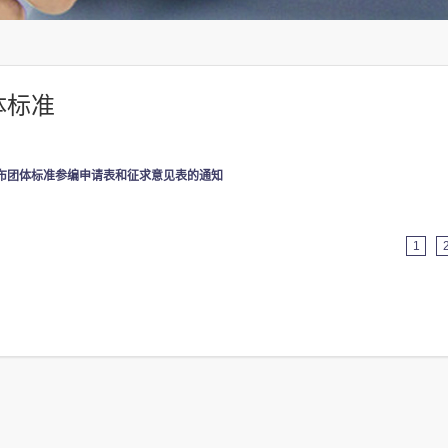
体标准
布团体标准参编申请表和征求意见表的通知
1