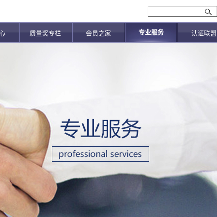
专业服务
心
质量奖专栏
会员之家
认证联盟