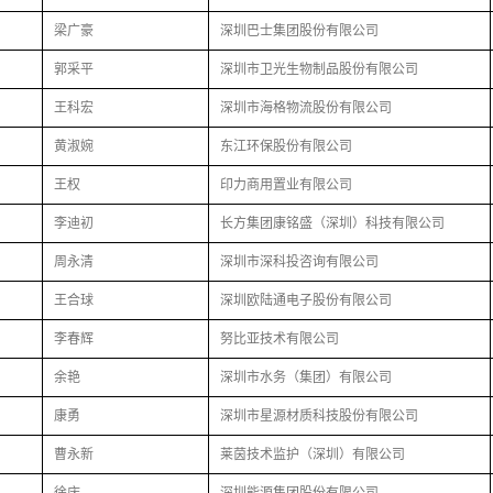
梁广豪
深圳巴士集团股份有限公司
郭采平
深圳市卫光生物制品股份有限公司
王科宏
深圳市海格物流股份有限公司
黄淑婉
东江环保股份有限公司
王权
印力商用置业有限公司
李迪初
长方集团康铭盛（深圳）科技有限公司
周永清
深圳市深科投咨询有限公司
王合球
深圳欧陆通电子股份有限公司
李春辉
努比亚技术有限公司
余艳
深圳市水务（集团）有限公司
康勇
深圳市星源材质科技股份有限公司
曹永新
莱茵技术监护（深圳）有限公司