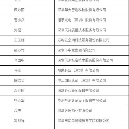
徐庆
深圳能源集团股份有限公司
颜妙丽
深圳华大智造科技股份有限公司
曹小兵
旭宇光电（深圳）股份有限公司
刘滢
深圳天祥质量技术服务有限公司
王玉峰
万物云空间科技服务股份有限公司
赵心竹
深圳市中意集团有限公司
肖国中
深圳信测标准技术服务股份有限公司
任蕾
丽荣鞋业（深圳）有限公司
陈德望
中正国际认证（深圳）有限公司
邓经国
深圳齐心集团股份有限公司
杨克军
华测检测认证集团股份有限公司
袁庆
深圳万乐药业有限公司
冯祯祥
深圳市简单管理教育学院有限公司