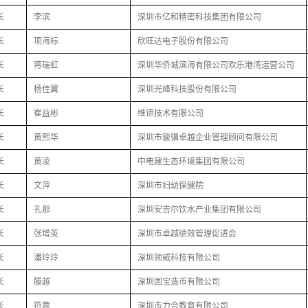
长
李滨
深圳市亿和精密科技集团有限公司
长
项海标
欣旺达电子股份有限公司
长
蒋瑞虹
深圳华侨城滨海有限公司欢乐港湾运营公司
长
杨佳翼
深圳光峰科技股份有限公司
长
崔益彬
维谛技术有限公司
长
黄熙华
深圳市骏骥卓越企业管理顾问有限公司
长
黄凌
中电建生态环境集团有限公司
长
文萍
深圳市妇幼保健院
长
孔那
深圳安吉尔饮水产业集团有限公司
长
张增英
深圳市卓越绩效管理促进会
长
潘玲玲
深圳领威科技有限公司
长
滕越
深圳国宝造币有限公司
长
符蓉
深圳市力合教育有限公司