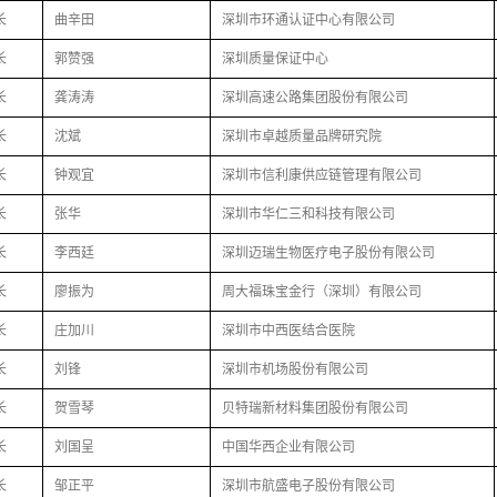
长
曲辛田
深圳市环通认证中心有限公司
长
郭赞强
深圳质量保证中心
长
龚涛涛
深圳高速公路集团股份有限公司
长
沈斌
深圳市卓越质量品牌研究院
长
钟观宜
深圳市信利康供应链管理有限公司
长
张华
深圳市华仁三和科技有限公司
长
李西廷
深圳迈瑞生物医疗电子股份有限公司
长
廖振为
周大福珠宝金行（深圳）有限公司
长
庄加川
深圳市中西医结合医院
长
刘锋
深圳市机场股份有限公司
长
贺雪琴
贝特瑞新材料集团股份有限公司
长
刘国呈
中国华西企业有限公司
长
邹正平
深圳市航盛电子股份有限公司