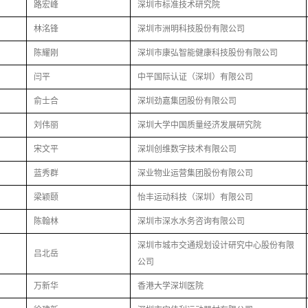
路宏峰
深圳市标准技术研究院
林洺锋
深圳市洲明科技股份有限公司
陈耀刚
深圳市康弘智能健康科技股份有限公司
闫平
中平国际认证（深圳）有限公司
俞士合
深圳劲嘉集团股份有限公司
刘伟丽
深圳大学中国质量经济发展研究院
宋文平
深圳创维数字技术有限公司
蓝秀群
深业物业运营集团股份有限公司
梁颖颐
怡丰运动科技（深圳）有限公司
陈翰林
深圳市深水水务咨询有限公司
深圳市城市交通规划设计研究中心股份有限
吕北岳
公司
万新华
香港大学深圳医院