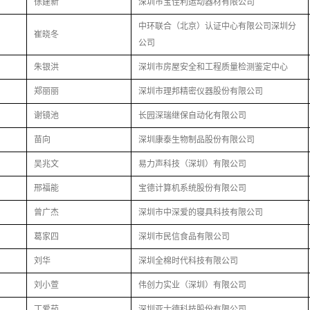
徐建新
深圳市宝佳利运动器材有限公司
中环联合（北京）认证中心有限公司深圳分
崔晓冬
公司
朱银洪
深圳市房屋安全和工程质量检测鉴定中心
郑丽丽
深圳市理邦精密仪器股份有限公司
谢镜池
长园深瑞继保自动化有限公司
苗向
深圳康泰生物制品股份有限公司
吴兆文
易力声科技（深圳）有限公司
邢福能
宝德计算机系统股份有限公司
曾广杰
深圳市中深爱的寝具科技有限公司
葛家四
深圳市民信食品有限公司
刘华
深圳全棉时代科技有限公司
刘小萱
伟创力实业（深圳）有限公司
丁爱茹
深圳亚士德科技股份有限公司