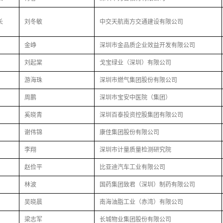
长
刘冬敏
中交天航南方交通建设有限公司
金峥
深圳市金品质企业效益开发有限公司
刘起棠
戈宝绿业（深圳）有限公司
游海珠
深圳市燃气集团股份有限公司
周鹏
深圳市宝安中医院（集团）
奚晓青
深圳百泰投资控股集团有限公司
谢伟锦
康佳集团股份有限公司
李翔
深圳市计量质量检测研究院
赵俭平
比亚迪汽车工业有限公司
林波
国药集团致君（深圳）制药有限公司
吴晓晨
南海油脂工业（赤湾）有限公司
梁志军
长城物业集团股份有限公司