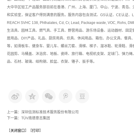
大中华区轻工产品服务部目前在香港、广州、上海、厦门、中山、宁波、青岛、
和实验室，保证客户得到满意的服务。服务内容包含测试、GS认证、CE认证、LGA
REACH SVHC 138, Phthalates, Cd, Cr, Lead, Package waste, 
生洁具、园林工具、燃气具、手工具、野营用品、游乐场设备、运动器材、固定
居用品、DIY产品、礼品、厨房用具、炊具、休闲用品、箱包、办公文具、餐具
等，如滑板车、健身车、婴儿车、螺丝刀套、滑梯、梯子、溜冰鞋、轮滑鞋、滑
花园剪、马桶盖、沐浴房、地板、瓷砖、旅行箱、电视机支架、足球门、弹力绳
品、石材、玻璃、结构钢、脸盆、衣架、锤子、扳手等。
上一篇：
深圳信测标准技术服务股份有限公司
下一篇：
TÜV南德意志集团
【
关闭窗口
】【
打印
】