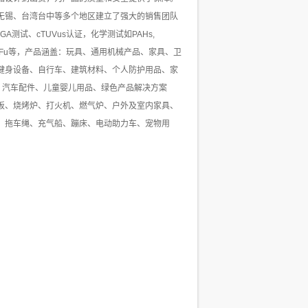
无锡、台湾台中等多个地区建立了强大的销售团队
测试、cTUVus认证，化学测试如PAHs,
VOC, Rohs, DMFu等，产品涵盖：玩具、通用机械产品、家具、卫
健身设备、自行车、建筑材料、个人防护用品、家
、汽车配件、儿童婴儿用品、绿色产品解决方案
板、烧烤炉、打火机、燃气炉、户外及室内家具、
、拖车绳、充气船、蹦床、电动助力车、宠物用