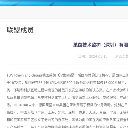
联盟成员
莱茵技术监护（深圳）有限
日期：
2024-01-15
浏览次
TUV Rheinland Group(德国莱茵TÜV集团)是一所国际性的认证机构，
于1872年，集团已在65个国家和地区的500个服务网络拥有超过16,000名员
类、环境和科技互动过程中出现的挑战开发安全持续的解决方案。在产品检验和认证
从玩具车到发电站，从电吹风到化学工厂。服务涵盖工业服务、交通服务、产品
务。自1978年以来，德国莱茵TÜV集团在亚洲开展了积极的业务活动。分别在
高雄）、中国大陆（广州、上海、北京、深圳、香港、大连、青岛、宁波、无锡
和印度国家和工区设立了分公司的办事处，竭诚为向中国在内的亚洲各国提供全球
证产品线之一，轻工产品部为制造商和终端消费者提供安全检测认证服务，从产