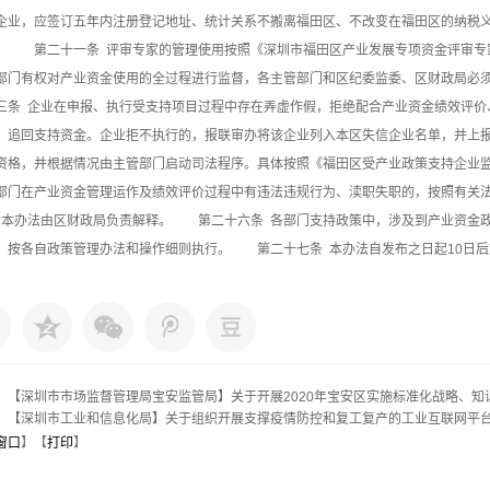
企业，应签订五年内注册登记地址、统计关系不搬离福田区、不改变在福田区的纳税
。 第二十一条 评审专家的管理使用按照《深圳市福田区产业发展专项资金评审专
部门有权对产业资金使用的全过程进行监督，各主管部门和区纪委监委、区财政局
三条 企业在申报、执行受支持项目过程中存在弄虚作假，拒绝配合产业资金绩效评价
、追回支持资金。企业拒不执行的，报联审办将该企业列入本区失信企业名单，并上
资格，并根据情况由主管部门启动司法程序。具体按照《福田区受产业政策支持企
部门在产业资金管理运作及绩效评价过程中有违法违规行为、渎职失职的，按照有
 本办法由区财政局负责解释。 第二十六条 各部门支持政策中，涉及到产业资金
，按各自政策管理办法和操作细则执行。 第二十七条 本办法自发布之日起10日后施行
：
【深圳市市场监督管理局宝安监管局】关于开展2020年宝安区实施标准化战略、知
：
【深圳市工业和信息化局】关于组织开展支撑疫情防控和复工复产的工业互联网平
窗口
】【
打印
】