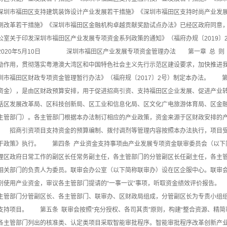
深圳市福田区支持建筑装饰设计产业发展若干措施》《深圳市福田区支持时尚产业发
侧改革若干措施》《深圳市福田区金融机构卓越贡献奖励试点办法》已经区政府同意
公室关于印发深圳市福田区产业发展专项资金系列政策的通知》（福府办规〔2019
020年5月10日 深圳市福田区产业发展专项资金管理办法 第一章 总 则
励作用，贯彻落实粤港澳大湾区和中国特色社会主义先行示范区建设要求，加快推进我
圳市福田区财政专项资金管理暂行办法》（福府规〔2017〕2号）制定本办法。 
资金），是由区财政预算安排，用于促进招商引资、支持福田区企业发展、促进产业
括区发展改革局、区科技创新局、区工业和信息化局、区文化广电旅游体育局、区金
主管部门）。各主管部门根据本办法制订相应的产业政策，资金来源于区财政安排的
 招商引资项目支持资金的预算编制、拨付调剂等管理内容按照本办法执行，项目受
干政策》执行。 第四条 产业资金支持事项由产业发展专项资金联审委员会（以下
理区政府日常工作的副区长任常务副主任，各主管部门的分管副区长任副主任，各主
相关部门的负责人为委员。联审会办公室（以下简称联审办）设在区企服中心。联审
剂使用产业资金，审议各主管部门提请的“一事一议”事项，听取资金绩效评价报告
主管部门分管副区长、各主管部门、联审办、区财政局组成，分管副区长为专责小组
支持项目。 第五条 联审会按照“充分授权、各司其责”原则，构建“整合资源、精
各主管部门列出的核准类、认定类项目采取智能审批程序。智能审批程序改革创新产