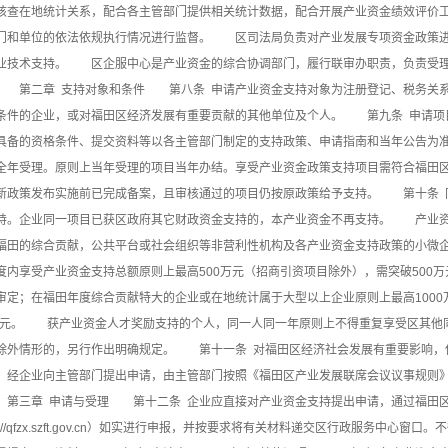
核查在地统计关系，配合各主管部门提供相关统计数据，配合开展产业资金绩效评价
门和单位的依法依规执行情况进行监督。 区司法局负责对产业发展专项资金政策进
业技术支持。 区企服中心是产业资金的综合协调部门，履行联审办职责，负责受理
 第二章 支持对象和条件 第八条 申请产业资金支持对象为注册登记、税务关系
条件的企业，或对福田区经济发展有重要贡献的其他单位及个人。 第九条 申请项
具备的资格条件、提交资料等以各主管部门制定的支持政策、申请指南和当年公告为
全年受理。原则上当年受理的项目当年办结。享受产业资金政策支持项目需符合福田
新政策发布实施前已完成备案，且审核通过的项目仍按原政策给予支持。 第十条 
持。企业同一项目已获区政府其它财政资金支持的，本产业资金不再支持。 产业资
福田的综合贡献，公共平台或社会组织等非营利性机构及各产业资金支持政策的小微
度内享受产业资金支持总额原则上最高500万元（招商引资项目除外），需突破500
审定；在福田年度综合贡献特大的企业或在地统计属于大型以上企业原则上最高100
0万元。 获产业资金人才奖励支持的个人，同一人同一年原则上不得重复享受区其
除外情形的，另行作出明确规定。 第十一条 对福田区经济社会发展有重要影响，
，经企业向主管部门提出申请，由主管部门按照《福田区产业发展联席会议议事规则》
第三章 申请与受理 第十二条 企业应直接对产业资金支持提出申请，通过福田
ps://qfzx.szft.gov.cn）如实进行申报，并按要求将有关材料递交区行政服务