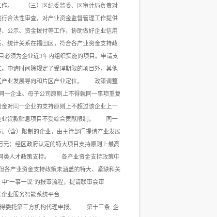
工作。 （三）区纪委监委、区审计局负责对
行合法性审查，对产业资金监督管理工作提供
、公示、资金拨付等工作，协助做好企业信用
、统计关系在福田区，符合各产业资金支持政
目必须为企业近3年内组织实施的项目。申请支
准。申请时间除规定了受理期限的项目外，其他
区产业发展导向和片区产业定位。 政策调整
同一企业、母子公司原则上不得就同一事项重复
金对同一企业的支持原则上不超过该企业上一
企业贷款贴息项目不受综合贡献限制。 同一
万元（含）限制的企业，由主管部门提请产业发展
0万元；经区政府认定的特大项目支持原则上最高
他同类人才政策支持。 各产业资金支持政策中
但各产业资金支持政策未涵盖的特大、紧缺和关
中“一事一议”的报审流程，提请联审会审
区企业服务智能系统平台
中心窗口。不得委托第三方机构代理申报。 第十三条 企