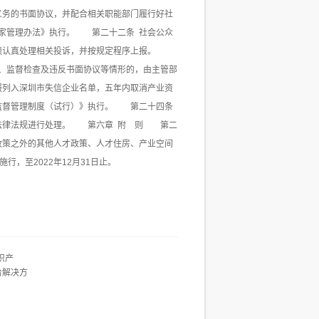
义务的书面协议，并配合相关职能部门履行好社
家管理办法》执行。 第二十二条 社会公众
必须认真处理相关投诉，并按规定程序上报。
、监督检查及违反书面协议等情形的，由主管部
报列入深圳市失信企业名单，五年内取消产业资
业监督管理制度（试行）》执行。 第二十四条
关法律法规进行处理。 第六章 附 则 第二
政策之外的其他人才政策、人才住房、产业空间
，至2022年12月31日止。
识产
台解决方