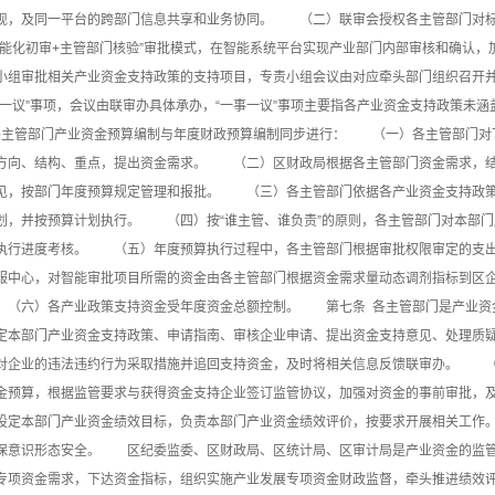
现，及同一平台的跨部门信息共享和业务协同。 （二）联审会授权各主管部门对标
智能化初审+主管部门核验”审批模式，在智能系统平台实现产业部门内部审核和确认
小组审批相关产业资金支持政策的支持项目，专责小组会议由对应牵头部门组织召开
事一议”事项，会议由联审办具体承办，“一事一议”事项主要指各产业资金支持政策
各主管部门产业资金预算编制与年度财政预算编制同步进行： （一）各主管部门对
方向、结构、重点，提出资金需求。 （二）区财政局根据各主管部门资金需求，结
见，按部门年度预算规定管理和报批。 （三）各主管部门依据各产业资金支持政策
划，并按预算计划执行。 （四）按“谁主管、谁负责”的原则，各主管部门对本部
执行进度考核。 （五）年度预算执行过程中，各主管部门根据审批权限审定的支出
服中心，对智能审批项目所需的资金由各主管部门根据资金需求量动态调剂指标到区
（六）各产业政策支持资金受年度资金总额控制。 第七条 各主管部门是产业资
定本部门产业资金支持政策、申请指南、审核企业申请、提出资金支持意见、处理质
对企业的违法违约行为采取措施并追回支持资金，及时将相关信息反馈联审办。 （
金预算，根据监管要求与获得资金支持企业签订监管协议，加强对资金的事前审批
设定本部门产业资金绩效目标，负责本部门产业资金绩效评价，按要求开展相关工作
保意识形态安全。 区纪委监委、区财政局、区统计局、区审计局是产业资金的监
专项资金需求，下达资金指标，组织实施产业发展专项资金财政监督，牵头推进绩效