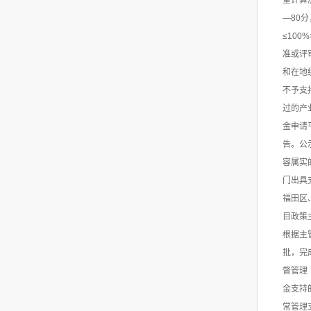
重计算
—80
≤10
准或评
和在地
不予支
过的产
金申请
告。公
容属实
门出具
福田区
目政策
根据主
批，完
督管理
金支持
常管理