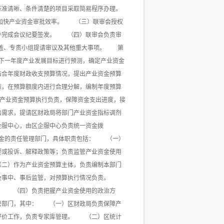
准清晰、条件清楚的项目采取简易程序办理。
，加快产业资金审批效率。 （三）联审会授权
并完成会议纪要签发。 （四）联审会负责审
未涵盖、专责小组提请审议及其他重大事项。 第
下一年度产业发展目标进行预测，确定产业资金
合年度财政收支预算情况，提出产业资金预算
，在预算额度内进行合理分解，编制年度预算
门产业资金预算执行负责，保障资金支出进度，接
需求，提请区财政局将部门产业资金指标调剂
企服中心，由区企服中心负责统一资金拨
金的责任管理部门，具体职责包括： （一）
疑或投诉、解释政策等；负责监管产业资金使用
二）作为产业资金预算主体，负责编制本部门
，及事中、事后监管，对预算执行情况负责。
。 （四）负责把握产业资金使用的政治方
管部门，其中： （一）区财政局负责保障产
评价工作，负责专家库管理。 （二）区统计