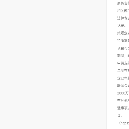
局负责
相关部
法律专
记录。
策规定
持所需
项目可
期间，
申请支
年度在
企业年
联席会
200
有其他
键事项
议。 
（htt