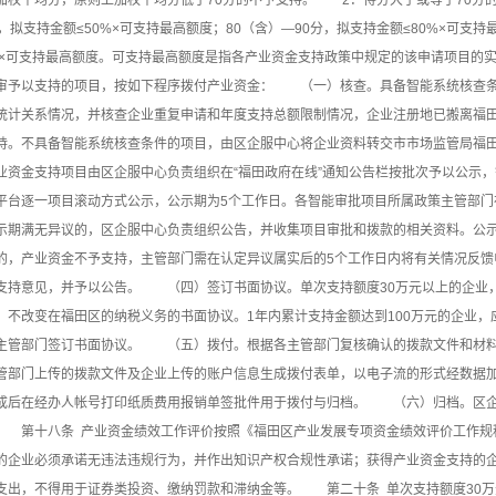
加权平均分，原则上加权平均分低于70分的不予支持。 2．得分大于或等于70分的
分，拟支持金额≤50%×可支持最高额度；80（含）—90分，拟支持金额≤80%×可支持
0%×可支持最高额度。可支持最高额度是指各产业资金支持政策中规定的该申请项目
审予以支持的项目，按如下程序拨付产业资金： （一）核查。具备智能系统核查条
统计关系情况，并核查企业重复申请和年度支持总额限制情况，企业注册地已搬离福
持。不具备智能系统核查条件的项目，由区企服中心将企业资料转交市市场监管局福
业资金支持项目由区企服中心负责组织在“福田政府在线”通知公告栏按批次予以公示，
平台逐一项目滚动方式公示，公示期为5个工作日。各智能审批项目所属政策主管部
示期满无异议的，区企服中心负责组织公告，并收集项目审批和拨款的相关资料。公
的，产业资金不予支持，主管部门需在认定异议属实后的5个工作日内将有关情况反馈
支持意见，并予以公告。 （四）签订书面协议。单次支持额度30万元以上的企业
、不改变在福田区的纳税义务的书面协议。1年内累计支持金额达到100万元的企业，
主管部门签订书面协议。 （五）拨付。根据各主管部门复核确认的拨款文件和材料
管部门上传的拨款文件及企业上传的账户信息生成拨付表单，以电子流的形式经数据
成后在经办人帐号打印纸质费用报销单签批件用于拨付与归档。 （六）归档。区
 第十八条 产业资金绩效工作评价按照《福田区产业发展专项资金绩效评价工作规
的企业必须承诺无违法违规行为，并作出知识产权合规性承诺；获得产业资金支持的
支出，不得用于证券类投资、缴纳罚款和滞纳金等。 第二十条 单次支持额度30万元