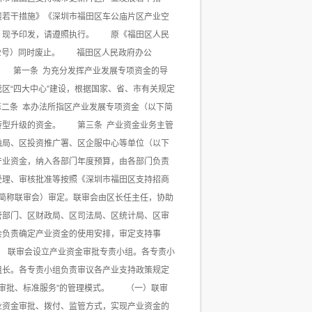
展若干措施》《深圳市福田区车公庙片区产业空
，现予印发，请遵照执行。 原《福田区人民
〕2号）同时废止。 福田区人民政府办公
 第一条 为充分发挥产业发展专项资金的导
区“四大中心”建设，根据国家、省、市有关规定
第二条 本办法所指区产业发展专项资金（以下简
转型升级的资金。 第三条 产业资金业务主管
融局、区投资推广署、区企服中心等单位（以下
产业资金，纳入各部门年度预算，由各部门负责
理、审核批准等按照《深圳市福田区支持招商
简称联审会）审定。联审会由区长任主任，协助
管部门、区财政局、区司法局、区统计局、区审
会负责确定产业资金的使用安排，审定支持事
。 联审会设立产业资金审批专责小组。各专责小
组长。各专责小组负责审议各产业支持政策规定
简审批、标准服务”的管理模式。 （一）联审
业资金审批、拨付、监管方式，实现产业资金的