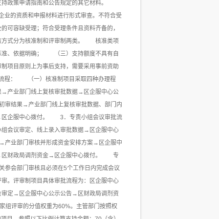
支持政策申请指南和公告规定的其它材料。
企业的资质和申报材料进行形式审查。不符合受
全的可容缺受理；符合受理条件且资料齐备的，
核方式分为核准制和评审制两类。 核准类项
标准、依据明确； （三）支持额度不具有自
制项目原则上为事后支持，需要采用事前资助
批流程： （一）核准制项目采取四种办理程
果→产业部门线上复核审批数据→区企服中心公
初审结果→产业部门线上复核审批数据、部门内
→区企服中心拨付。 3．专责小组会议审批流
小组会议审定、线上录入审批数据→区企服中心
→产业部门审核并形成资金安排方案→区企服中
→区财政局调剂资金→区企服中心拨付。 专
关参会部门审核且必须在5个工作日内完成会议
审。评审制项目具体审批流程为：区企服中心
会审定→区企服中心公示公告→区财政局调剂资
家组评审的分值权重为60%。主管部门按照权