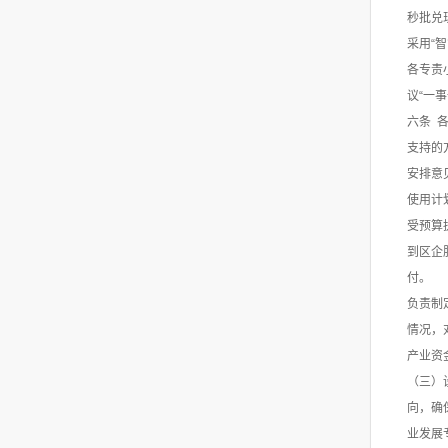
秒批兑
采用“
各专责
议“一
六条 
支持的
安排意
使用计
受预算
到区企
付。 
负责制
情况，
产业资
（三）
向，确
业发展