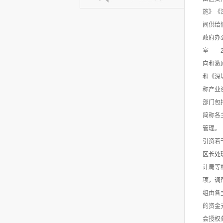
施》《
间供给
政府办
室 2
向和激
和《深
称产业
部门包
简称各
管理。
引资若
区长处
计局等
项，调
组由各
的资金
会授权