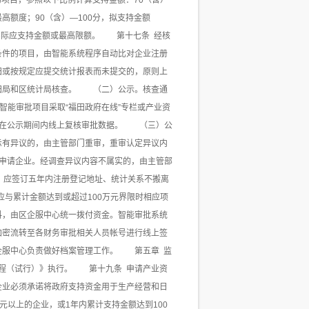
项目，参照以下比例计算支持金额：70（含）
最高额度；90（含）—100分，拟支持金额
的实际应支持金额或最高限额。 第十七条 经核
件的项目，由智能系统程序自动比对企业注册
田或按规定应提交统计报表而未提交的，原则上
田局和区统计局核查。 （二）公示。核查通
智能审批项目采取“福田政府在线”专栏或产业资
门在公示期间内线上复核审批数据。 （三）公
示有异议的，由主管部门重审，重审认定异议内
申请企业。经调查异议内容不属实的，由主管部
，应签订五年内注册登记地址、统计关系不搬离
应与累计金额达到或超过100万元界限时相应项
，由区企服中心统一拨付资金。智能审批系统
加密流转至各财务审批相关人员帐号进行线上签
企服中心负责做好档案管理工作。 第五章 监
程（试行）》执行。 第十九条 申请产业资
企业必须承诺将政府支持资金用于生产经营和日
以上的企业，或1年内累计支持金额达到100