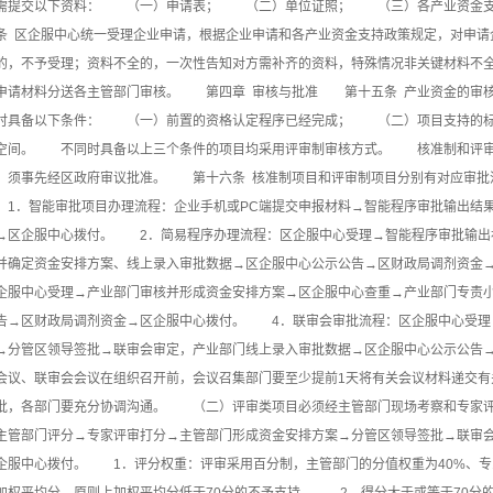
需提交以下资料： （一）申请表； （二）单位证照； （三）各产业资金
条 区企服中心统一受理企业申请，根据企业申请和各产业资金支持政策规定，对申请
的，不予受理；资料不全的，一次性告知对方需补齐的资料，特殊情况非关键材料不
申请材料分送各主管部门审核。 第四章 审核与批准 第十五条 产业资金的审
时具备以下条件： （一）前置的资格认定程序已经完成； （二）项目支持的
空间。 不同时具备以上三个条件的项目均采用评审制审核方式。 核准制和评审
，须事先经区政府审议批准。 第十六条 核准制项目和评审制项目分别有对应审
1．智能审批项目办理流程：企业手机或PC端提交申报材料→智能程序审批输出结
→区企服中心拨付。 2．简易程序办理流程：区企服中心受理→智能程序审批输出
并确定资金安排方案、线上录入审批数据→区企服中心公示公告→区财政局调剂资金
企服中心受理→产业部门审核并形成资金安排方案→区企服中心查重→产业部门专责
告→区财政局调剂资金→区企服中心拨付。 4．联审会审批流程：区企服中心受理
→分管区领导签批→联审会审定，产业部门线上录入审批数据→区企服中心公示公告
会议、联审会会议在组织召开前，会议召集部门要至少提前1天将有关会议材料递交有
批，各部门要充分协调沟通。 （二）评审类项目必须经主管部门现场考察和专家评
主管部门评分→专家评审打分→主管部门形成资金安排方案→分管区领导签批→联审
企服中心拨付。 1．评分权重：评审采用百分制，主管部门的分值权重为40%、专