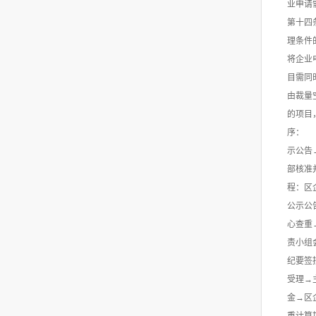
业申请
第十四
理条件
将企业
目需同
由裁量
的项目
序： 
示公告
部核准
程：区
公示公
心查重
责小组
纪要签
受理→
金→区