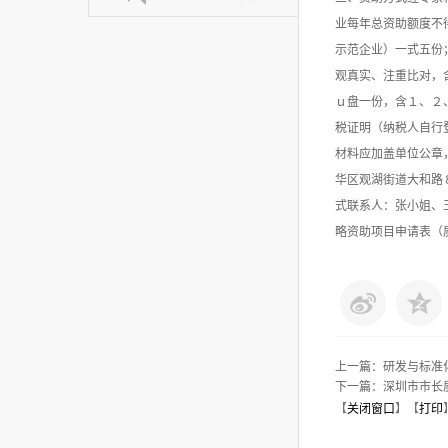
业每年总资助额度不
示范企业）一式五份
观真实、注重比对，
ｕ盘一份，含１、２
税证明（纳税人自行
材料应加盖单位公章
华区观湖街道大和路
式联系人：张小姐、王小姐
略资助项目申请表（质
上一篇：
研发与标准
下一篇：
深圳市市长
【
关闭窗口
】【
打印