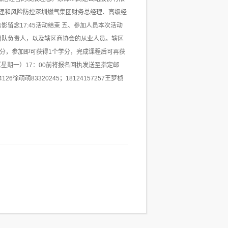
务管理和风险防控深圳燃气集团财务总经理、高级经
，合影留念17:45活动结束 五、参加人员本次活动
团队负责人，以及辖区商协会的从业人员。辖区
学分，参加即可获得1个学分，完成课程后可再获
（星期一）17：00前将报名回执发送至指定邮
126徐萌萌83320245；18124157257王梦桢