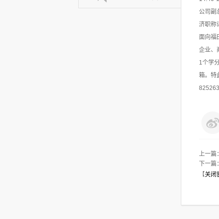
公司副
济职称评
面向福
企业、
1个学
箱。特此
8252
上一篇
下一篇
【
关闭