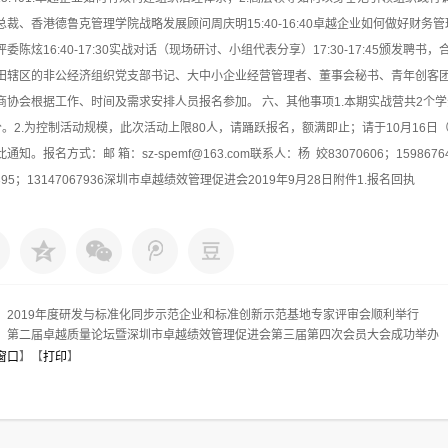
总裁、香港德鲁克管理学院战略发展顾问周庆明15:40-16:40卓越企业如何做好财
委陈炫16:40-17:30实战对话（现场研讨、小组代表分享）17:30-17:45颁发聘书
田辖区的非公经济组织党支部书记、大中小企业经营管理者、董事会秘书、青年创客
商协会根据工作、时间及需求安排人员报名参加。 六、其他事项1.本期实战营共2个
分。2.为控制活动规模，此次活动上限80人，请踊跃报名，额满即止；请于10月16日
通知。报名方式：邮 箱：sz-spemf@163.com联系人：杨 姣83070606；15986764
6395；13147067936深圳市卓越绩效管理促进会2019年9月28日附件1.报名回执
：
2019年度研发与标准化同步示范企业和标准创新示范基地专家评审会顺利举行
：
第二届卓越质量论坛暨深圳市卓越绩效管理促进会第三届第四次会员大会成功举办
窗口
】【
打印
】