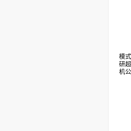
模式
研超
机