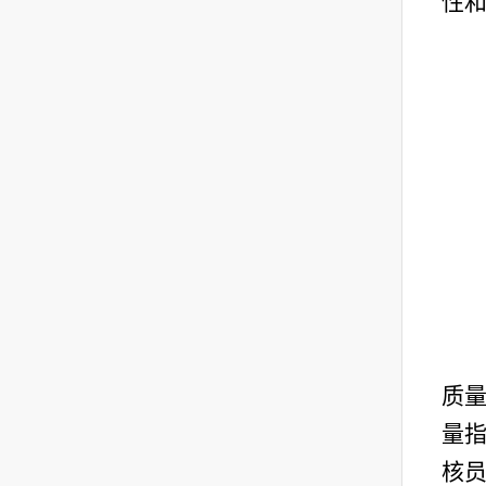
性
质量
量
核员