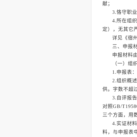
献；
3.恪守
4.所在
定），无其它
详见《宿
三、申报
申报材料
（一）组
1.申报
2.组织概
供。字数不超过
3.自评
对照GB/T1
三个方面，用数
4.实证
料，与申报表