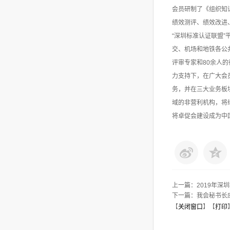
会员研制了《组织知
绩效测评、绩效改进
“深圳标准认证联盟
交、机场和地铁各公
评审专家和80余人
力支持下，在广大会
务，并在三大业务板
域的非营利机构，将
将卓促会建设成为中
上一篇：
2019年
下一篇：
我会秘书长
【
关闭窗口
】【
打印