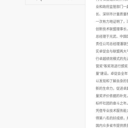
业和政府监管部门一
长、深圳市计量质量
一次有力地证明了，
创新技术联盟理事长
总经理于光武、中国
责任公司总经理潘银
实卓促会与联盟两大
行卓越绩效模式的先进
营奖”等奖项进行颁
量”建设。卓促会全年
以发现和了解自身的
新的生命力，促进卓
量奖评价依据的补充
标杆社团的奋斗之年
凭借专业技术服务能
得第八名的好成绩，
国内众多省市提供质