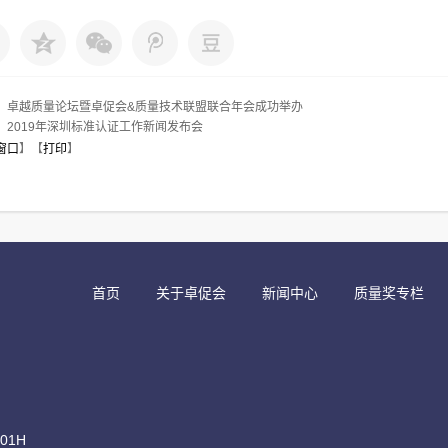
：
卓越质量论坛暨卓促会&质量技术联盟联合年会成功举办
：
2019年深圳标准认证工作新闻发布会
窗口
】【
打印
】
首页
关于卓促会
新闻中心
质量奖专栏
1H