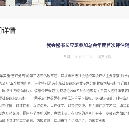
闻详情
我会秘书长应邀参加总会年度首次评估
日期：
2019-08-07
浏览次数:
15年实施“管评分离”的第三方评估改革起，深圳市市级社会组织等级评估主要考察“依
息公开”五个模块内容，讲座特别邀请市级社会组织评估专家分别就各模块指标作详细
，围绕“业务活动能力、信息公开规范”为现场近200名社会组织有关负责人进行详细
型社会组织的指标一一“圈重点”,并提醒参评单位注重学习指标，以指标指引，科学应
以评促建、以评促创、以评促改、以评促学、以评促交流。参会同仁求学若渴，均是
专家互动交流，提问环节争抢话筒，意犹未尽。在现场的调查问卷中，参会者为如此“
助解决参评的实际问题。内容来源：深圳市社会组织总会，内容有删改